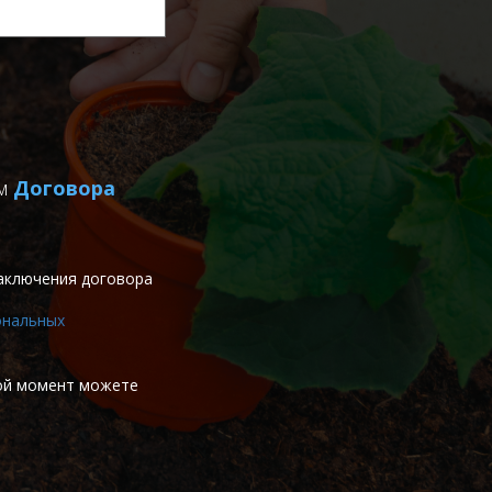
ем
Договора
аключения договора
ональных
бой момент можете