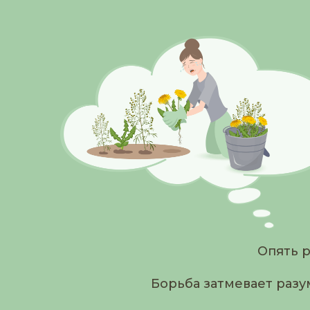
Опять р
Борьба затмевает разу