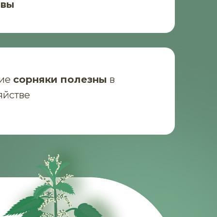
чвы
кие
сорняки полезны
в
яйстве