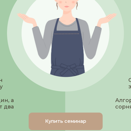
н
у
ин, а
Алго
т два
сорн
Купить семинар