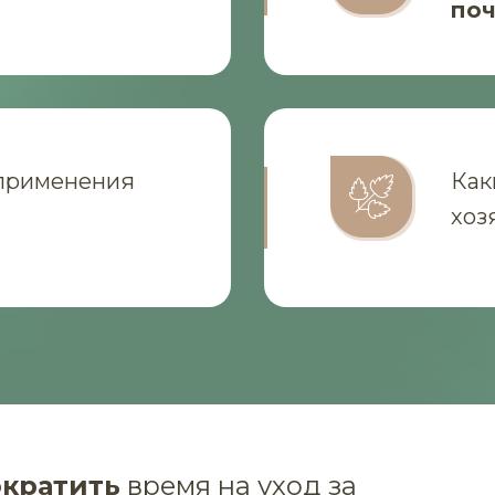
по
применения
Ка
хоз
ократить
время на уход за