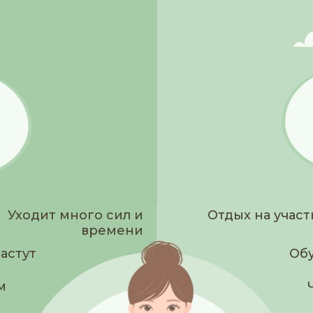
Уходит много сил и
Отдых на участ
времени
астут
Обу
м