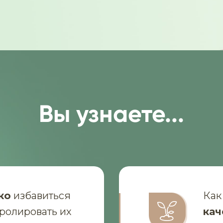
Вы узнаете...
ко
избавиться
Как
тролировать их
кач